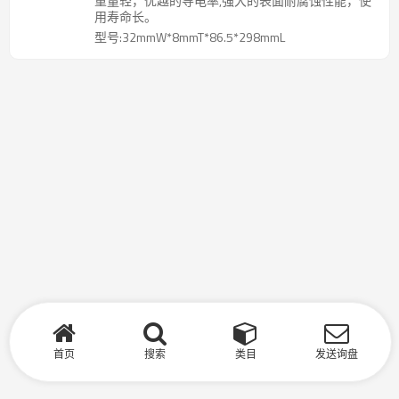
重量轻，优越的导电率,强大的表面耐腐蚀性能，使
用寿命长。
型号:32mmW*8mmT*86.5*298mmL
首页
搜索
类目
发送询盘