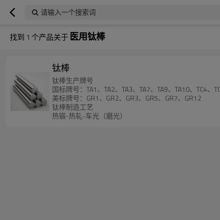
请输入一个搜索词
医用钛棒
找到
1
个产品关于
钛棒
钛棒生产牌号
国标牌号：TA1、TA2、TA3、TA7、TA9、TA10、TC4、TC4
美标牌号：GR1、GR2、GR3、GR5、GR7、GR12
钛棒制造工艺
热锻-热轧-车光（磨光）