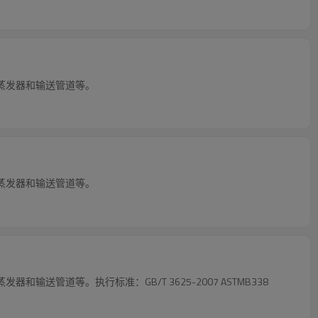
蒸发器和输送管道等。
蒸发器和输送管道等。
钛管质量轻，强度高，机械性能优越。它广泛应用于热交换设备，如列管式换热器、盘管式换热器、蛇形管式换热器、冷凝器、蒸发器和输送管道等。执行标准：GB/T 3625-2007 ASTMB338