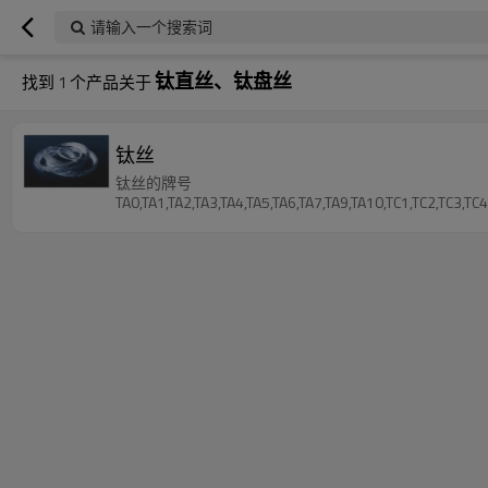
请输入一个搜索词
钛直丝、钛盘丝
找到
1
个产品关于
钛丝
钛丝的牌号
TA0,TA1,TA2,TA3,TA4,TA5,TA6,TA7,TA9,TA10,TC1,TC2,TC