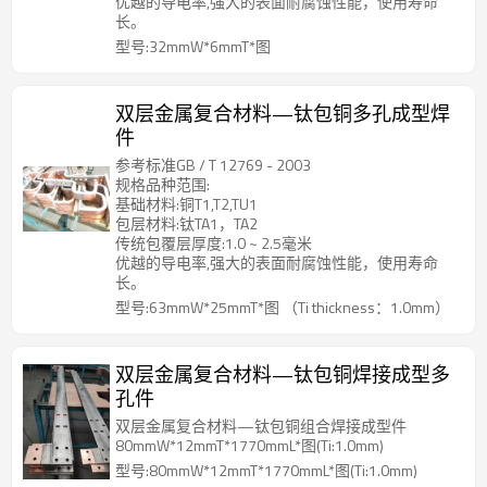
优越的导电率,强大的表面耐腐蚀性能，使用寿命
长。
型号:32mmW*6mmT*图
双层金属复合材料—钛包铜多孔成型焊
件
参考标准GB / T 12769 - 2003
规格品种范围:
基础材料:铜T1,T2,TU1
包层材料:钛TA1，TA2
传统包覆层厚度:1.0 ~ 2.5毫米
优越的导电率,强大的表面耐腐蚀性能，使用寿命
长。
型号:63mmW*25mmT*图 （Ti thickness：1.0mm）
双层金属复合材料—钛包铜焊接成型多
孔件
双层金属复合材料—钛包铜组合焊接成型件
80mmW*12mmT*1770mmL*图(Ti:1.0mm)
型号:80mmW*12mmT*1770mmL*图(Ti:1.0mm)